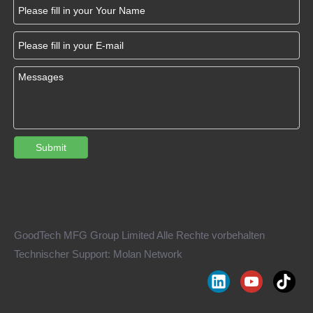
erfüllte.
Herausforderungen beim Formen eines PA66+PSA -
Teils mit komplizierten Rippen:
Das Formen eines Teils mit PA66+PSA -Material und
kompliziertem Rippen stellt mehrere Herausforderungen dar, die
so angegangen werden müssen, dass sie optimale Ergebnisse
erzielen:
Submit
Materialeigenschaften
: PA66+PSA ist ein Hochleistungs-
Thermoplastik, der für seine hervorragende Festigkeit, Steifheit
und Wärmefestigkeit bekannt ist. Es kann jedoch anfällig zu
Schrumpfung und Verwerfungen während des Formens sein,
GoodTech MFG Group Limited Alle Rechte vorbehalten
insbesondere in Teilen mit komplizierten Geometrien wie
Technischer Support:
Molan Network
Rippen.
Flussbilanz
: Die Gewährleistung eines gleichmäßigen Flusses