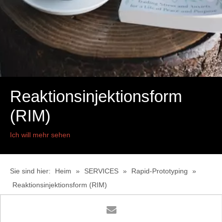
Reaktionsinjektionsform
(RIM)
Ich will mehr sehen
Sie sind hier:
Heim
»
SERVICES
»
Rapid-Prototyping
»
Reaktionsinjektionsform (RIM)
Reaktionsinjektionsform