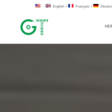
English
/
Français
/
Deutsc
HEI