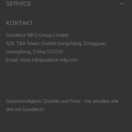
SERVICE
KONTAKT
Goodtech MFG Group Limited
529, TBA Tower, Distrikt Dongcheng, Dongguan,
Guangdong, China 523710
Konforme Kühlung vs. Standardkühlung: Lohnt es sich?
Email:
mark.li@goodtech-mfg.com
2025-12-29
Beim hochpräzisen Spritzgießen stellen herkömmliche
tieflochgebohrte Kühlleitungen oft den größten Engpass dar
und zwingen die Ingenieure, Kompromisse bei der
Teilequalität zugunsten der Zugänglichkeit bei der Fertigung
einzugehen. Da gerade Bohrer komplexen 3D-Krümmungen
Geschwindigkeit, Qualität und Preis - Sie erhalten alle
nicht folgen können, sind Hersteller häufig mit
drei mit Goodtech!
ungleichmäßigem Schrumpfen konfrontiert