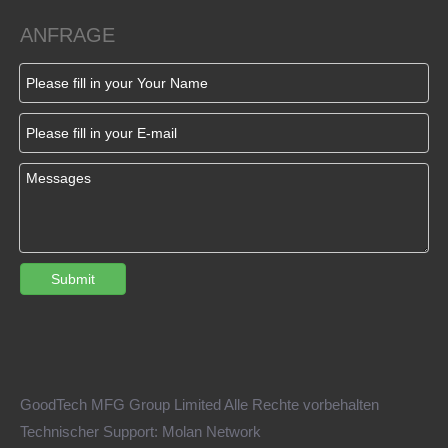
ANFRAGE
Submit
GoodTech MFG Group Limited Alle Rechte vorbehalten
Der T1-Beispielbewertungsleitfaden: Validierung Ihrer neuen Form
2025-12-29
Technischer Support:
Molan Network