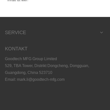
Inhalt ist leer!
SERVICE
KONTAKT
Goodtech MFG Group Limited
529, TBA Tower, Distrikt Dongcheng, Dongguan,
Guangdong, China 523710
Email:
mark.li@goodtech-mfg.com