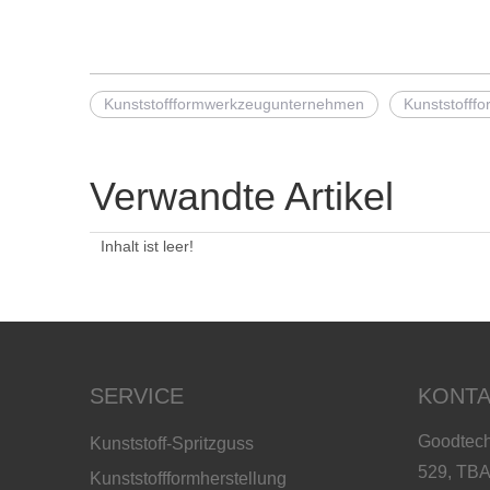
Kunststoffformwerkzeugunternehmen
Kunststofff
Verwandte Artikel
Inhalt ist leer!
SERVICE
KONTA
Goodtech
Kunststoff-Spritzguss
529, TBA
Kunststoffformherstellung