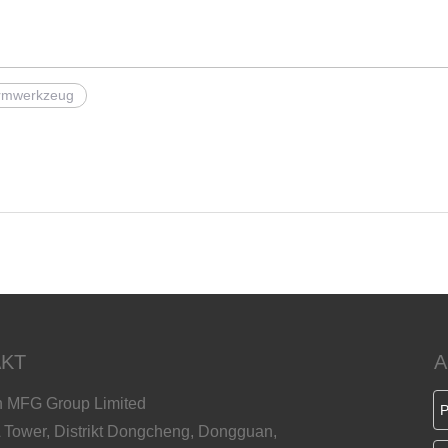
ormwerkzeug
KT
A
 MFG Group Limited
 Tower, Distrikt Dongcheng, Dongguan,