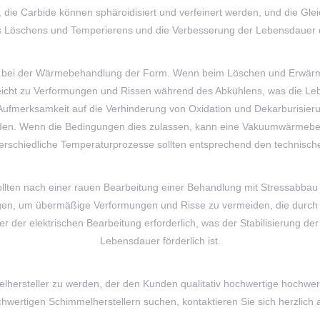
 die Carbide können sphäroidisiert und verfeinert werden, und die Gle
 des Löschens und Temperierens und die Verbesserung der Lebensdauer
d bei der Wärmebehandlung der Form. Wenn beim Löschen und Erwärmen e
eicht zu Verformungen und Rissen während des Abkühlens, was die Leb
e Aufmerksamkeit auf die Verhinderung von Oxidation und Dekarburisieru
erden. Wenn die Bedingungen dies zulassen, kann eine Vakuumwärme
unterschiedliche Temperaturprozesse sollten entsprechend den techni
ollten nach einer rauen Bearbeitung einer Behandlung mit Stressabbau 
igen, um übermäßige Verformungen und Risse zu vermeiden, die durch
r der elektrischen Bearbeitung erforderlich, was der Stabilisierung d
Lebensdauer förderlich ist.
elhersteller zu werden, der den Kunden qualitativ hochwertige hochwer
ochwertigen Schimmelherstellern suchen, kontaktieren Sie sich herzlich