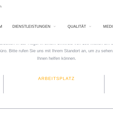
h
KONTAKTINFORMATIO
M
DIENSTLEISTUNGEN
QUALITÄT
MED
arbeiten in der Regel in einem Umkreis von 100 Meilen um 
üro. Bitte rufen Sie uns mit Ihrem Standort an, um zu sehen,
Ihnen helfen können.
ARBEITSPLATZ
service@mail.com