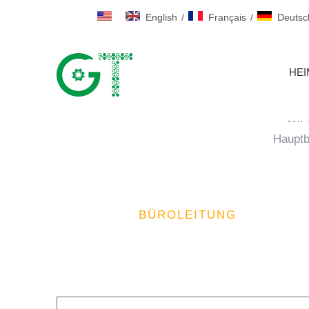
English
/
Français
/
Deutsc
HEI
Wir 
Hauptb
BÜROLEITUNG
(+86) -188-6868-668