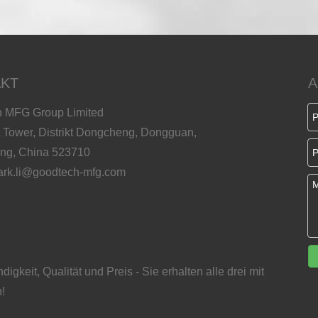
KT
A
 MFG Group Limited
 Tower, Distrikt Dongcheng, Dongguan,
ng, China 523710
rk.li@goodtech-mfg.com
igkeit, Qualität und Preis - Sie erhalten alle drei mit
!