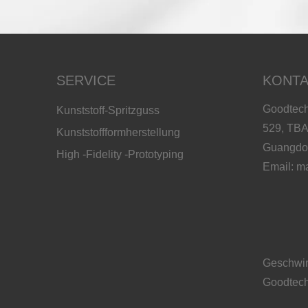
SERVICE
KONTA
Goodtech
Kunststoff-Spritzguss
529, TBA
Kunststoffformherstellung
Guangdo
High -Fidelity -Prototyping
Email:
ma
Geschwind
Goodtech